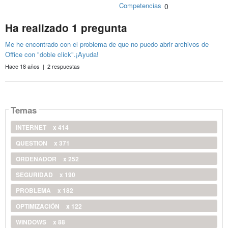
Competencias
0
Ha realizado 1 pregunta
Me he encontrado con el problema de que no puedo abrir archivos de
Office con "doble click".¡Ayuda!
Hace 18 años | 2 respuestas
Temas
INTERNET
x 414
QUESTION
x 371
ORDENADOR
x 252
SEGURIDAD
x 190
PROBLEMA
x 182
OPTIMIZACIÓN
x 122
WINDOWS
x 88