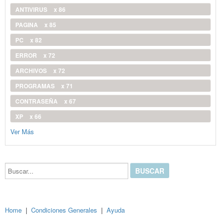
ANTIVIRUS
x 86
PAGINA
x 85
PC
x 82
ERROR
x 72
ARCHIVOS
x 72
PROGRAMAS
x 71
CONTRASEÑA
x 67
XP
x 66
Ver Más
Buscar...
Home
|
Condiciones Generales
|
Ayuda