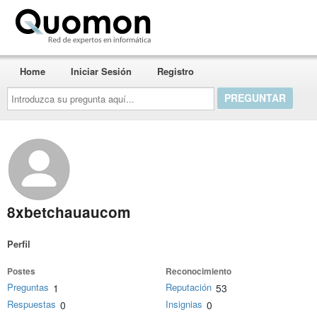
Quomon.es
Home
Iniciar Sesión
Registro
Introduzca
su
pregunta
aquí...
8xbetchauaucom
Perfil
Postes
Reconocimiento
Preguntas
Reputación
1
53
Respuestas
Insignias
0
0