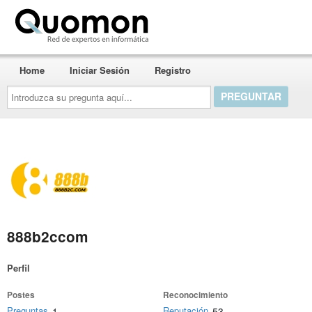
Quomon.es
Home
Iniciar Sesión
Registro
Introduzca
su
pregunta
aquí...
888b2ccom
Perfil
Postes
Reconocimiento
Preguntas
Reputación
1
53