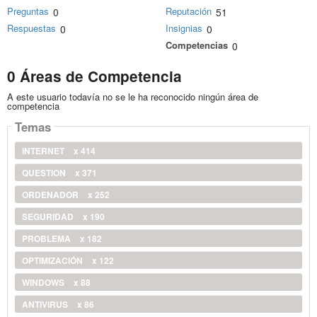
Preguntas
Reputación
0
51
Respuestas
Insignias
0
0
Competencias
0
0 Áreas de Competencia
A este usuario todavía no se le ha reconocido ningún área de
competencia
Temas
INTERNET
x 414
QUESTION
x 371
ORDENADOR
x 252
SEGURIDAD
x 190
PROBLEMA
x 182
OPTIMIZACIÓN
x 122
WINDOWS
x 88
ANTIVIRUS
x 86