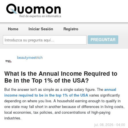
Quomon.es
Home
Iniciar Sesión
Registro
Introduzca
su
pregunta
aquí...
beautymeetrich
What Is the Annual Income Required to
Be in the Top 1% of the USA?
But the answer isn't as simple as a single salary figure. The
annual
income required to be in the top 1% of the USA
varies significantly
depending on where you live. A household earning enough to qualify in
one state may fall short in another because of differences in living costs,
local economies, tax policies, and concentrations of high-paying
industries.
jul. 08, 2026 - 04:00