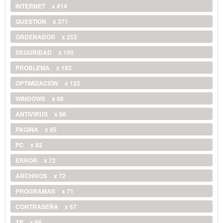
INTERNET
x 414
QUESTION
x 371
ORDENADOR
x 252
SEGURIDAD
x 190
PROBLEMA
x 182
OPTIMIZACIÓN
x 122
WINDOWS
x 88
ANTIVIRUS
x 86
PAGINA
x 85
PC
x 82
ERROR
x 72
ARCHIVOS
x 72
PROGRAMAS
x 71
CONTRASEÑA
x 67
XP
x 66