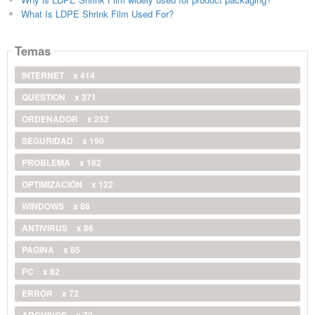
What Is LDPE Shrink Film Used For?
Temas
INTERNET
x 414
QUESTION
x 371
ORDENADOR
x 252
SEGURIDAD
x 190
PROBLEMA
x 182
OPTIMIZACIÓN
x 122
WINDOWS
x 88
ANTIVIRUS
x 86
PAGINA
x 85
PC
x 82
ERROR
x 72
ARCHIVOS
x 72