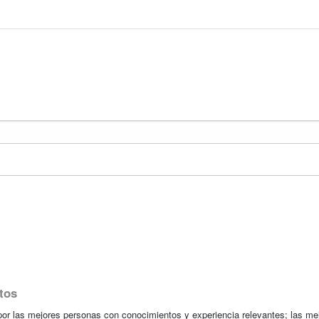
tos
r las mejores personas con conocimientos y experiencia relevantes; las me