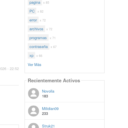
pagina
x 85
PC
x 82
error
x 72
archivos
x 72
programas
x 71
contraseña
x 67
xp
x 66
Ver Más
 2026 - 22:52
Recientemente Activos
Novolla
183
Milidian09
233
Struk21