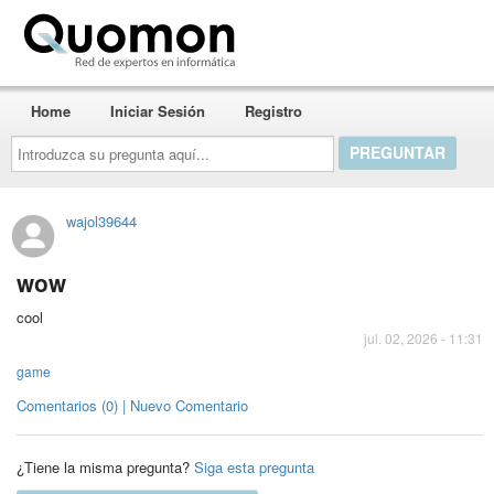
Quomon.es
Home
Iniciar Sesión
Registro
Introduzca
su
pregunta
aquí...
wajol39644
wow
cool
jul. 02, 2026 - 11:31
game
Comentarios (0) | Nuevo Comentario
¿Tiene la misma pregunta?
Siga esta pregunta