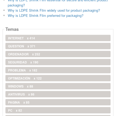
packaging?
Why is LDPE Shrink Film widely used for product packaging?
Why is LDPE Shrink Film preferred for packaging?
Temas
INTERNET
x 414
QUESTION
x 371
ORDENADOR
x 252
SEGURIDAD
x 190
PROBLEMA
x 182
OPTIMIZACIÓN
x 122
WINDOWS
x 88
ANTIVIRUS
x 86
PAGINA
x 85
PC
x 82