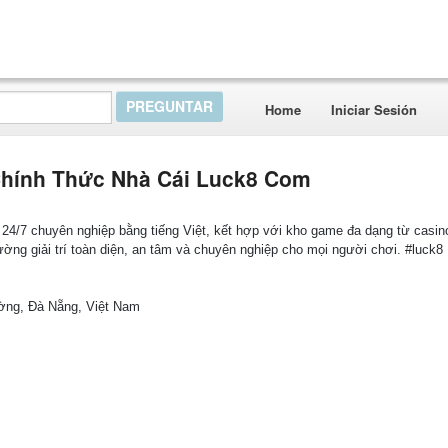
Home
Iniciar Sesión
 Chính Thức Nhà Cái Luck8 Com
24/7 chuyên nghiệp bằng tiếng Việt, kết hợp với kho game đa dạng từ casino l
ường giải trí toàn diện, an tâm và chuyên nghiệp cho mọi người chơi. #luck8 
ờng, Đà Nẵng, Việt Nam