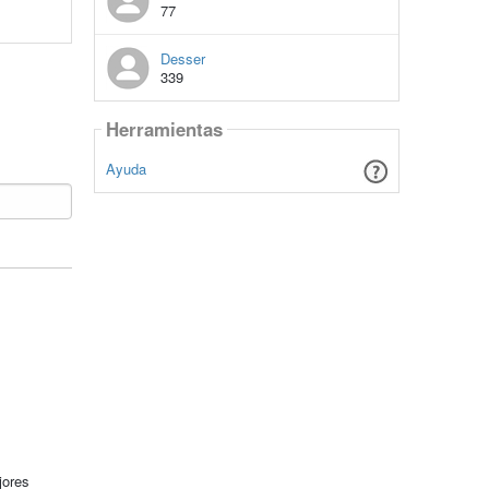
77
Desser
339
Herramientas
Ayuda
jores