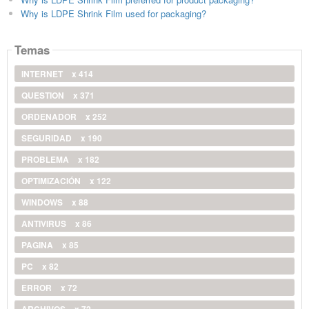
Why is LDPE Shrink Film used for packaging?
Temas
INTERNET
x 414
QUESTION
x 371
ORDENADOR
x 252
SEGURIDAD
x 190
PROBLEMA
x 182
OPTIMIZACIÓN
x 122
WINDOWS
x 88
ANTIVIRUS
x 86
PAGINA
x 85
PC
x 82
ERROR
x 72
ARCHIVOS
x 72