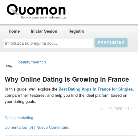
Quomon.es
Home
Iniciar Sesión
Registro
Introduzca
su
pregunta
aquí...
beautymeetrich
Why Online Dating Is Growing in France
In this guide, we'll explore the
Best Dating Apps in France for Singles
,
compare their features, and help you find the ideal platform based on
your dating goals.
jun. 25, 2026 - 01:41
Dating marketing
Comentarios (0) | Nuevo Comentario