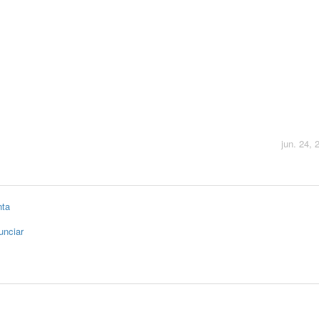
jun. 24, 
nta
unciar