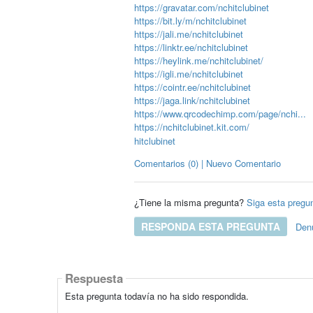
https://gravatar.com/nchitclubinet
https://bit.ly/m/nchitclubinet
https://jali.me/nchitclubinet
https://linktr.ee/nchitclubinet
https://heylink.me/nchitclubinet/
https://igli.me/nchitclubinet
https://cointr.ee/nchitclubinet
https://jaga.link/nchitclubinet
https://www.qrcodechimp.com/page/nchi...
https://nchitclubinet.kit.com/
hitclubinet
Comentarios (0) | Nuevo Comentario
¿Tiene la misma pregunta?
Siga esta pregu
RESPONDA ESTA PREGUNTA
Den
Respuesta
Esta pregunta todavía no ha sido respondida.