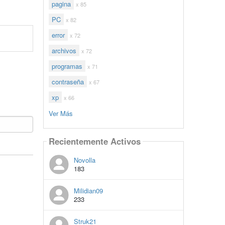
pagina
x 85
PC
x 82
error
x 72
archivos
x 72
programas
x 71
contraseña
x 67
xp
x 66
Ver Más
Recientemente Activos
Novolla
183
Milidian09
233
Struk21