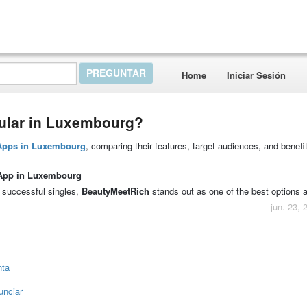
Home
Iniciar Sesión
pular in Luxembourg?
 Apps in Luxembourg
, comparing their features, target audiences, and benefit
 App in Luxembourg
 successful singles,
BeautyMeetRich
stands out as one of the best options a
jun. 23, 
nta
unciar