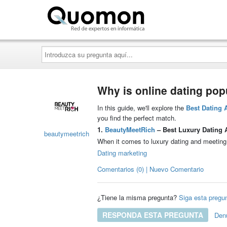
Quomon.es
Introduzca
su
pregunta
aquí...
Why is online dating po
In this guide, we'll explore the
Best Dating
you find the perfect match.
1.
BeautyMeetRich
– Best Luxury Dating
beautymeetrich
When it comes to luxury dating and meeting
Dating marketing
Comentarios (0) | Nuevo Comentario
¿Tiene la misma pregunta?
Siga esta pregu
RESPONDA ESTA PREGUNTA
Den