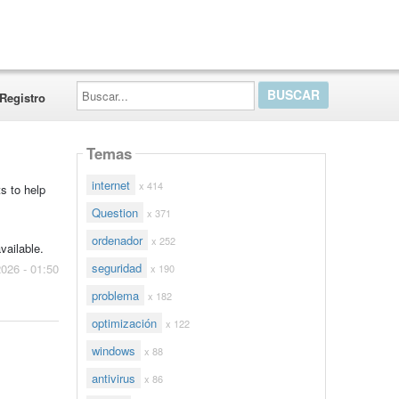
Buscar...
Registro
Temas
internet
x 414
s to help
Question
x 371
ordenador
x 252
vailable.
seguridad
2026 - 01:50
x 190
problema
x 182
optimización
x 122
windows
x 88
antivirus
x 86