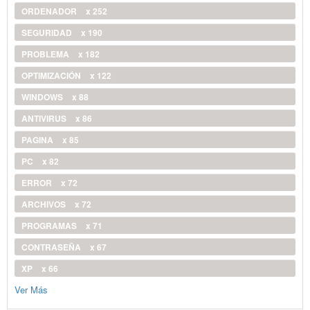
ORDENADOR
x 252
SEGURIDAD
x 190
PROBLEMA
x 182
OPTIMIZACIÓN
x 122
WINDOWS
x 88
ANTIVIRUS
x 86
PAGINA
x 85
PC
x 82
ERROR
x 72
ARCHIVOS
x 72
PROGRAMAS
x 71
CONTRASEÑA
x 67
XP
x 66
Ver Más