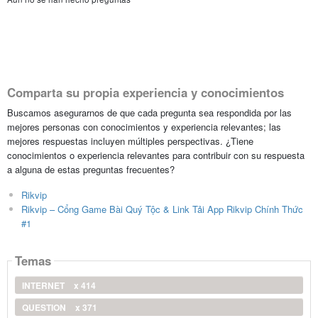
Comparta su propia experiencia y conocimientos
Buscamos asegurarnos de que cada pregunta sea respondida por las
mejores personas con conocimientos y experiencia relevantes; las
mejores respuestas incluyen múltiples perspectivas. ¿Tiene
conocimientos o experiencia relevantes para contribuir con su respuesta
a alguna de estas preguntas frecuentes?
Rikvip
Rikvip – Cổng Game Bài Quý Tộc & Link Tải App Rikvip Chính Thức
#1
Temas
INTERNET
x 414
QUESTION
x 371