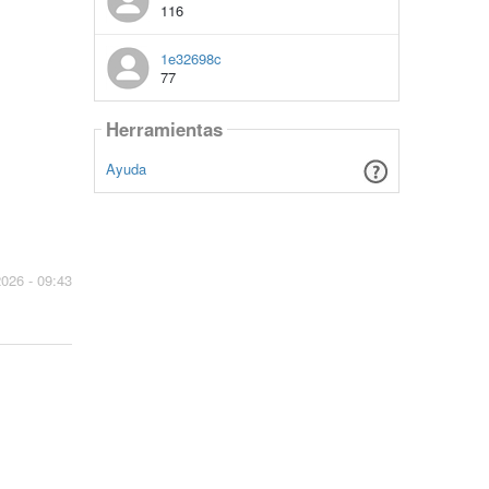
116
1e32698c
77
Herramientas
Ayuda
2026 - 09:43