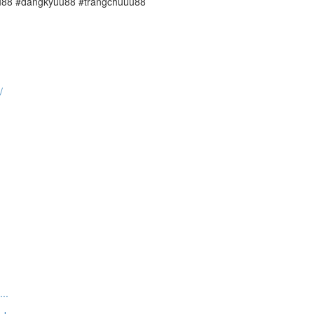
u88 #dangkyuu88 #trangchuuu88
/
..