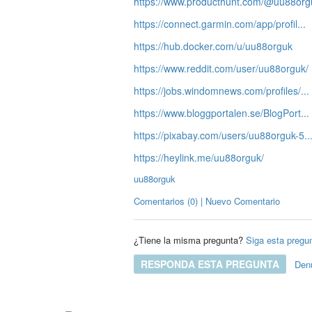
https://www.producthunt.com/@uu88org
https://connect.garmin.com/app/profil...
https://hub.docker.com/u/uu88orguk
https://www.reddit.com/user/uu88orguk/
https://jobs.windomnews.com/profiles/...
https://www.bloggportalen.se/BlogPort...
https://pixabay.com/users/uu88orguk-5..
https://heylink.me/uu88orguk/
uu88orguk
Comentarios (0) | Nuevo Comentario
¿Tiene la misma pregunta?
Siga esta pregu
RESPONDA ESTA PREGUNTA
Den