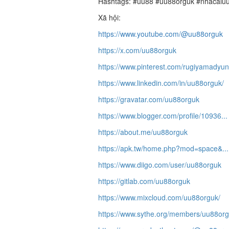
Hashtags: #uu88 #uu88orguk #nhacaiu
Xã hội:
https://www.youtube.com/@uu88orguk
https://x.com/uu88orguk
https://www.pinterest.com/rugiyamadyun
https://www.linkedin.com/in/uu88orguk/
https://gravatar.com/uu88orguk
https://www.blogger.com/profile/10936...
https://about.me/uu88orguk
https://apk.tw/home.php?mod=space&...
https://www.diigo.com/user/uu88orguk
https://gitlab.com/uu88orguk
https://www.mixcloud.com/uu88orguk/
https://www.sythe.org/members/uu88org.