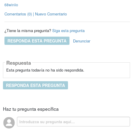
68winiio
Comentarios (0) | Nuevo Comentario
¿Tiene la misma pregunta?
Siga esta pregunta
RESPONDA ESTA PREGUNTA
Denunciar
Respuesta
Esta pregunta todavía no ha sido respondida.
RESPONDA ESTA PREGUNTA
Haz tu pregunta específica