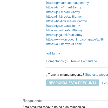
https://gravatar.com/au88army
https://bit.ly/m/au88army
https://jali.me/au88army
https://linktr.ee/au88army
https://heylink.me/au88army/
https://igli.me/au88army
https://cointr.ee/au88army
https://jaga.link/au88army
https://www.qrcodechimp.com/page/au88...
https://au88army.kit.com/
au88army
Comentarios (0) | Nuevo Comentario
¿Tiene la misma pregunta?
Siga esta pregu
RESPONDA ESTA PREGUNTA
Den
Respuesta
Esta pregunta todavía no ha sido respondida.