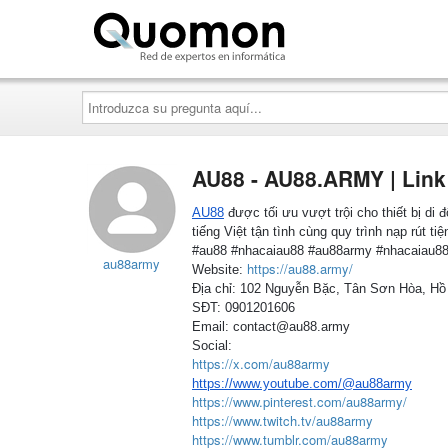
Quomon.es
Introduzca
su
pregunta
aquí...
AU88 - AU88.ARMY | Lin
AU88
 được tối ưu vượt trội cho thiết bị di
tiếng Việt tận tình cùng quy trình nạp rút 
#au88 #nhacaiau88 #au88army #nhacaiau8
au88army
https://au88.army/
Website: 
Địa chỉ: 102 Nguyễn Bặc, Tân Sơn Hòa, Hồ
SĐT: 0901201606
Email: contact@au88.army
Social:
https://x.com/au88army
https://www.youtube.com/@au88army
https://www.pinterest.com/au88army/
https://www.twitch.tv/au88army
https://www.tumblr.com/au88army