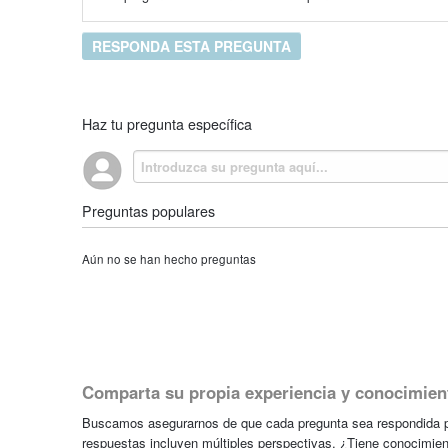
RESPONDA ESTA PREGUNTA
Haz tu pregunta específica
Preguntas populares
Aún no se han hecho preguntas
Comparta su propia experiencia y conocimien
Buscamos asegurarnos de que cada pregunta sea respondida po
respuestas incluyen múltiples perspectivas. ¿Tiene conocimien