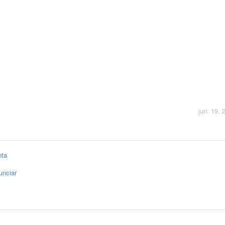
jun. 19, 
nta
unciar