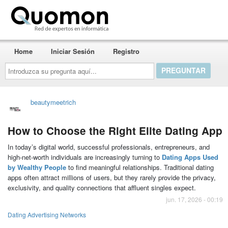
Quomon.es
Home
Iniciar Sesión
Registro
Introduzca
su
pregunta
aquí...
beautymeetrich
How to Choose the Right Elite Dating App
In today’s digital world, successful professionals, entrepreneurs, and
high-net-worth individuals are increasingly turning to
Dating Apps Used
by Wealthy People
to find meaningful relationships. Traditional dating
apps often attract millions of users, but they rarely provide the privacy,
exclusivity, and quality connections that affluent singles expect.
jun. 17, 2026 - 00:19
Dating Advertising Networks