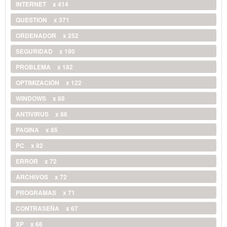
INTERNET
x 414
QUESTION
x 371
ORDENADOR
x 252
SEGURIDAD
x 190
PROBLEMA
x 182
OPTIMIZACIÓN
x 122
WINDOWS
x 88
ANTIVIRUS
x 86
PAGINA
x 85
PC
x 82
ERROR
x 72
ARCHIVOS
x 72
PROGRAMAS
x 71
CONTRASEÑA
x 67
XP
x 66