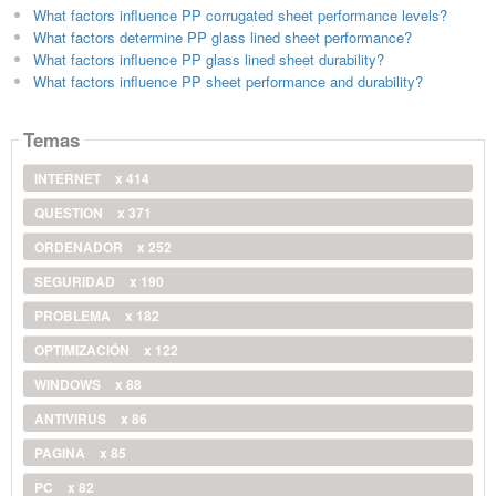
What factors influence PP corrugated sheet performance levels?
What factors determine PP glass lined sheet performance?
What factors influence PP glass lined sheet durability?
What factors influence PP sheet performance and durability?
Temas
INTERNET
x 414
QUESTION
x 371
ORDENADOR
x 252
SEGURIDAD
x 190
PROBLEMA
x 182
OPTIMIZACIÓN
x 122
WINDOWS
x 88
ANTIVIRUS
x 86
PAGINA
x 85
PC
x 82