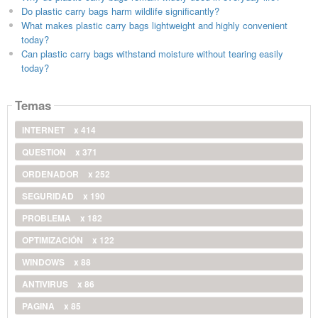
Do plastic carry bags harm wildlife significantly?
What makes plastic carry bags lightweight and highly convenient
today?
Can plastic carry bags withstand moisture without tearing easily
today?
Temas
INTERNET
x 414
QUESTION
x 371
ORDENADOR
x 252
SEGURIDAD
x 190
PROBLEMA
x 182
OPTIMIZACIÓN
x 122
WINDOWS
x 88
ANTIVIRUS
x 86
PAGINA
x 85