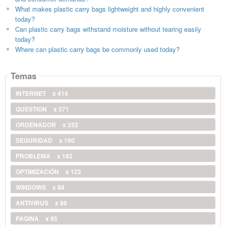
What makes plastic carry bags lightweight and highly convenient
today?
Can plastic carry bags withstand moisture without tearing easily
today?
Where can plastic carry bags be commonly used today?
Temas
INTERNET
x 414
QUESTION
x 371
ORDENADOR
x 252
SEGURIDAD
x 190
PROBLEMA
x 182
OPTIMIZACIÓN
x 122
WINDOWS
x 88
ANTIVIRUS
x 86
PAGINA
x 85