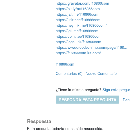
https://gravatar.com/f16866com
https://bit.ly/m/f16866com
https://jali.me/f16866com
https://linktr.ee/f16866com
https://heylink.me/f16866com/
https://igli.me/f16866com
https://cointr.ee/f16866com
https://jaga.link/f16866com
https://www.qrcodechimp.com/page/f168...
https://f16866com.kit.com/
f16866com
Comentarios (0) | Nuevo Comentario
¿Tiene la misma pregunta?
Siga esta pregu
RESPONDA ESTA PREGUNTA
Den
Respuesta
Esta pregunta todavía no ha sido respondida.