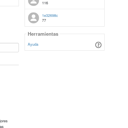
116
1e32698c
77
Herramientas
Ayuda
jores
tas