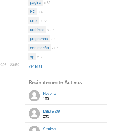
pagina
x 85
PC
x 82
error
x 72
archivos
x 72
programas
x 71
contraseña
x 67
xp
x 66
2026 - 23:59
Ver Más
Recientemente Activos
Novolla
183
Milidian09
233
Struk21