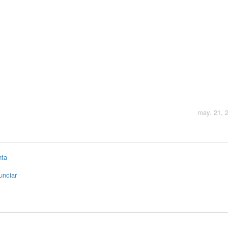
may. 21, 
nta
unciar