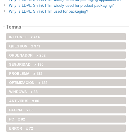
Why is LDPE Shrink Film widely used for product packaging?
Why is LDPE Shrink Film used for packaging?
Temas
INTERNET
x 414
QUESTION
x 371
ORDENADOR
x 252
SEGURIDAD
x 190
PROBLEMA
x 182
OPTIMIZACIÓN
x 122
WINDOWS
x 88
ANTIVIRUS
x 86
PAGINA
x 85
PC
x 82
ERROR
x 72