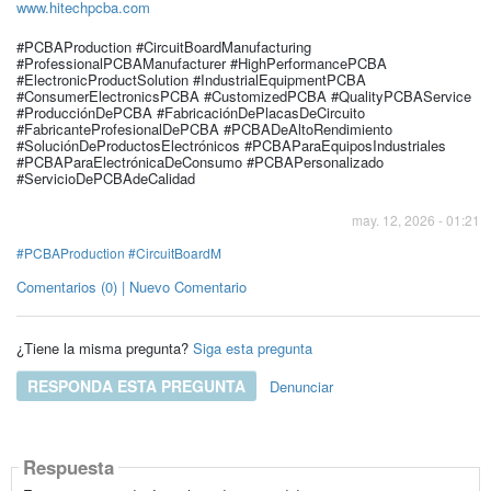
www.hitechpcba.com
#PCBAProduction #CircuitBoardManufacturing
#ProfessionalPCBAManufacturer #HighPerformancePCBA
#ElectronicProductSolution #IndustrialEquipmentPCBA
#ConsumerElectronicsPCBA #CustomizedPCBA #QualityPCBAService
#ProducciónDePCBA #FabricaciónDePlacasDeCircuito
#FabricanteProfesionalDePCBA #PCBADeAltoRendimiento
#SoluciónDeProductosElectrónicos #PCBAParaEquiposIndustriales
#PCBAParaElectrónicaDeConsumo #PCBAPersonalizado
#ServicioDePCBAdeCalidad
may. 12, 2026 - 01:21
#PCBAProduction #CircuitBoardM
Comentarios (0) | Nuevo Comentario
¿Tiene la misma pregunta?
Siga esta pregunta
RESPONDA ESTA PREGUNTA
Denunciar
Respuesta