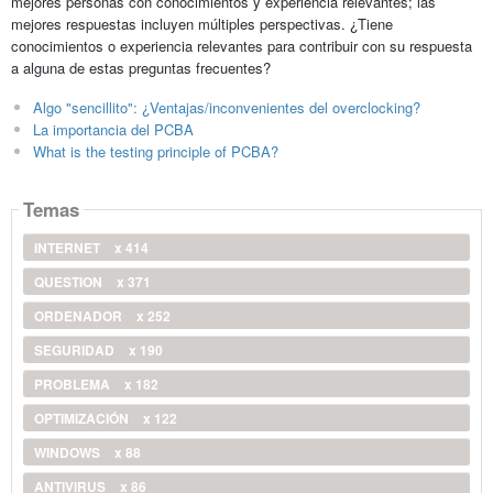
mejores personas con conocimientos y experiencia relevantes; las
mejores respuestas incluyen múltiples perspectivas. ¿Tiene
conocimientos o experiencia relevantes para contribuir con su respuesta
a alguna de estas preguntas frecuentes?
Algo "sencillito": ¿Ventajas/inconvenientes del overclocking?
La importancia del PCBA
What is the testing principle of PCBA?
Temas
INTERNET
x 414
QUESTION
x 371
ORDENADOR
x 252
SEGURIDAD
x 190
PROBLEMA
x 182
OPTIMIZACIÓN
x 122
WINDOWS
x 88
ANTIVIRUS
x 86