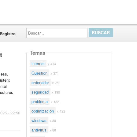
Buscar...
Registro
Temas
t
internet
x 414
Question
x 371
cess,
istent
ordenador
x 252
ntal
seguridad
ructures
x 190
problema
x 182
optimización
x 122
2026 - 22:50
windows
x 88
antivirus
x 86