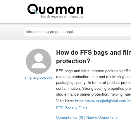
Quomon.es
Introduzca
su
pregunta
aquí...
How do FFS bags and fil
protection?
FFS bags and films improve packaging effici
reducing production time and minimizing hum
singhalglobal003
packaging quality. In terms of product prote
contamination. Strong sealing properties pre
also enhance barrier protection, helping main
Visit Here:
https://www.singhalglobal.com/pr
FFS Bags & Films
Comentarios (0) | Nuevo Comentario