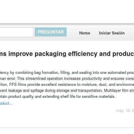
Home
Iniciar Sesión
ms improve packaging efficiency and produc
ency by combining bag formation, filling, and sealing into one automated pro
an error. This streamlined operation increases productivity and ensures cons
ction, FFS films provide excellent resistance to moisture, dust, and environme
vent leakage and spillage during storage and transportation. Multilayer film st
tain product quality and extending shelf life for sensitive materials.
oduct...
may. 10, 