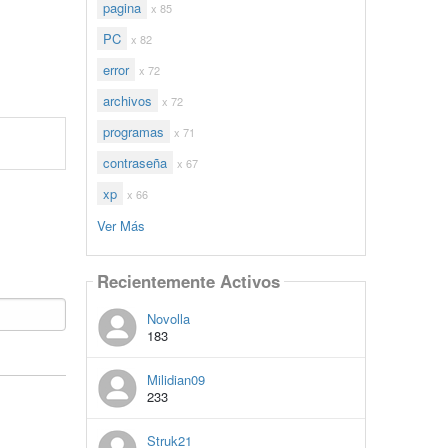
pagina
x 85
PC
x 82
error
x 72
archivos
x 72
programas
x 71
contraseña
x 67
xp
x 66
Ver Más
Recientemente Activos
Novolla
183
Milidian09
233
Struk21