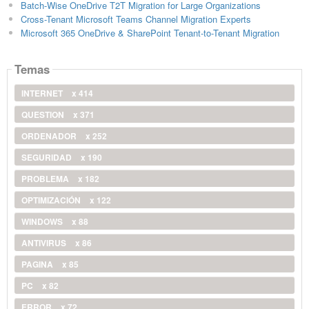
Batch-Wise OneDrive T2T Migration for Large Organizations
Cross-Tenant Microsoft Teams Channel Migration Experts
Microsoft 365 OneDrive & SharePoint Tenant-to-Tenant Migration
Temas
INTERNET
x 414
QUESTION
x 371
ORDENADOR
x 252
SEGURIDAD
x 190
PROBLEMA
x 182
OPTIMIZACIÓN
x 122
WINDOWS
x 88
ANTIVIRUS
x 86
PAGINA
x 85
PC
x 82
ERROR
x 72