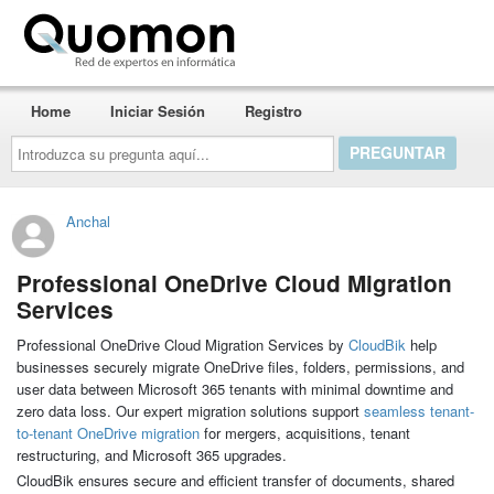
Quomon.es
Home
Iniciar Sesión
Registro
Introduzca
su
pregunta
aquí...
Anchal
Professional OneDrive Cloud Migration
Services
Professional OneDrive Cloud Migration Services by
CloudBik
help
businesses securely migrate OneDrive files, folders, permissions, and
user data between Microsoft 365 tenants with minimal downtime and
zero data loss. Our expert migration solutions support
seamless tenant-
to-tenant OneDrive migration
for mergers, acquisitions, tenant
restructuring, and Microsoft 365 upgrades.
CloudBik ensures secure and efficient transfer of documents, shared