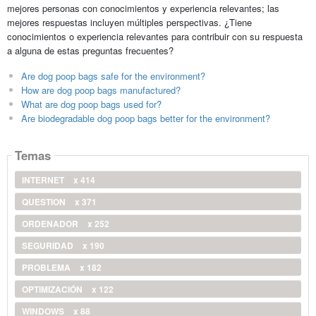
mejores personas con conocimientos y experiencia relevantes; las
mejores respuestas incluyen múltiples perspectivas. ¿Tiene
conocimientos o experiencia relevantes para contribuir con su respuesta
a alguna de estas preguntas frecuentes?
Are dog poop bags safe for the environment?
How are dog poop bags manufactured?
What are dog poop bags used for?
Are biodegradable dog poop bags better for the environment?
Temas
INTERNET
x 414
QUESTION
x 371
ORDENADOR
x 252
SEGURIDAD
x 190
PROBLEMA
x 182
OPTIMIZACIÓN
x 122
WINDOWS
x 88