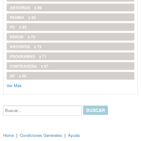
ANTIVIRUS
x 86
PAGINA
x 85
PC
x 82
ERROR
x 72
ARCHIVOS
x 72
PROGRAMAS
x 71
CONTRASEÑA
x 67
XP
x 66
Ver Más
Buscar...
Home
|
Condiciones Generales
|
Ayuda