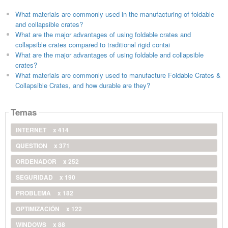
What materials are commonly used in the manufacturing of foldable
and collapsible crates?
What are the major advantages of using foldable crates and
collapsible crates compared to traditional rigid contai
What are the major advantages of using foldable and collapsible
crates?
What materials are commonly used to manufacture Foldable Crates &
Collapsible Crates, and how durable are they?
Temas
INTERNET
x 414
QUESTION
x 371
ORDENADOR
x 252
SEGURIDAD
x 190
PROBLEMA
x 182
OPTIMIZACIÓN
x 122
WINDOWS
x 88