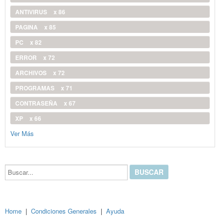
ANTIVIRUS
x 86
PAGINA
x 85
PC
x 82
ERROR
x 72
ARCHIVOS
x 72
PROGRAMAS
x 71
CONTRASEÑA
x 67
XP
x 66
Ver Más
Buscar...
Home
|
Condiciones Generales
|
Ayuda