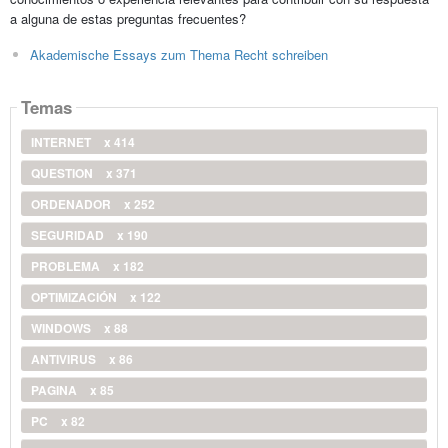
a alguna de estas preguntas frecuentes?
Akademische Essays zum Thema Recht schreiben
Temas
INTERNET
x 414
QUESTION
x 371
ORDENADOR
x 252
SEGURIDAD
x 190
PROBLEMA
x 182
OPTIMIZACIÓN
x 122
WINDOWS
x 88
ANTIVIRUS
x 86
PAGINA
x 85
PC
x 82