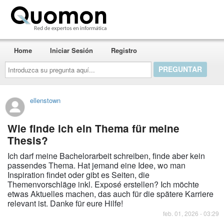
Quomon.es
Home
Iniciar Sesión
Registro
Introduzca
su
pregunta
aquí...
ellenstown
Wie finde ich ein Thema für meine
Thesis?
Ich darf meine Bachelorarbeit schreiben, finde aber kein
passendes Thema. Hat jemand eine Idee, wo man
Inspiration findet oder gibt es Seiten, die
Themenvorschläge inkl. Exposé erstellen? Ich möchte
etwas Aktuelles machen, das auch für die spätere Karriere
relevant ist. Danke für eure Hilfe!
feb. 01, 2026 - 03:29