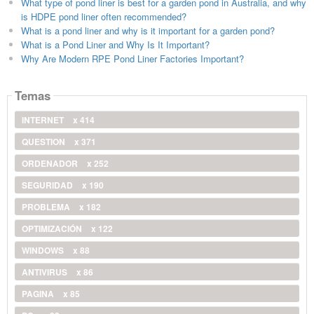
What type of pond liner is best for a garden pond in Australia, and why
is HDPE pond liner often recommended?
What is a pond liner and why is it important for a garden pond?
What is a Pond Liner and Why Is It Important?
Why Are Modern RPE Pond Liner Factories Important?
Temas
INTERNET
x 414
QUESTION
x 371
ORDENADOR
x 252
SEGURIDAD
x 190
PROBLEMA
x 182
OPTIMIZACIÓN
x 122
WINDOWS
x 88
ANTIVIRUS
x 86
PAGINA
x 85