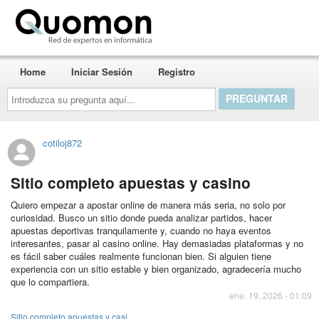
Quomon.es
Home
Iniciar Sesión
Registro
Introduzca
su
pregunta
aquí...
cotiloj872
Sitio completo apuestas y casino
Quiero empezar a apostar online de manera más seria, no solo por
curiosidad. Busco un sitio donde pueda analizar partidos, hacer
apuestas deportivas tranquilamente y, cuando no haya eventos
interesantes, pasar al casino online. Hay demasiadas plataformas y no
es fácil saber cuáles realmente funcionan bien. Si alguien tiene
experiencia con un sitio estable y bien organizado, agradecería mucho
que lo compartiera.
ene. 19, 2026 - 01:09
Sitio completo apuestas y casi