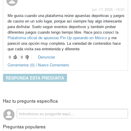
jun. 17, 2026 - 15:01
Me gusta cuando una plataforma reúne apuestas deportivas y juegos
de casino en un solo lugar, porque así siempre hay algo interesante
para disfrutar. Suelo seguir eventos deportivos y también probar
diferentes juegos cuando tengo tiempo libre. Hace poco conocí la
Plataforma oficial de apuestas Pin Up operando en México
y me
pareció una opción muy completa. La variedad de contenidos hace
que cada visita sea entretenida y diferente.
0
0
Denunciar
Comentarios (0) | Nuevo Comentario
RESPONDA ESTA PREGUNTA
Haz tu pregunta específica
Preguntas populares