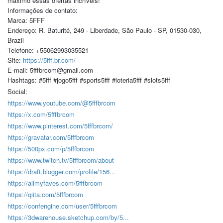
máximo essas ofertas incríveis!
Informações de contato:
Marca: 5FFF
Endereço: R. Baturité, 249 - Liberdade, São Paulo - SP, 01530-030,
Brazil
Telefone: +55062993035521
Site:
https://5fff.br.com/
E-mail: 5fffbrcom@gmail.com
Hashtags: #5fff #jogo5fff #sports5fff #loteria5fff #slots5fff
Social:
https://www.youtube.com/@5fffbrcom
https://x.com/5fffbrcom
https://www.pinterest.com/5fffbrcom/
https://gravatar.com/5fffbrcom
https://500px.com/p/5fffbrcom
https://www.twitch.tv/5fffbrcom/about
https://draft.blogger.com/profile/156...
https://allmyfaves.com/5fffbrcom
https://qiita.com/5fffbrcom
https://confengine.com/user/5fffbrcom
https://3dwarehouse.sketchup.com/by/5...