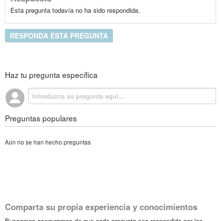
Esta pregunta todavía no ha sido respondida.
RESPONDA ESTA PREGUNTA
Haz tu pregunta específica
Preguntas populares
Aún no se han hecho preguntas
Comparta su propia experiencia y conocimientos
Buscamos asegurarnos de que cada pregunta sea respondida por las