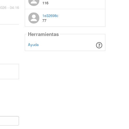
116
2026 - 04:16
1e32698c
77
Herramientas
Ayuda