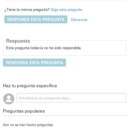
¿Tiene la misma pregunta?
Siga esta pregunta
RESPONDA ESTA PREGUNTA
Denunciar
Respuesta
Esta pregunta todavía no ha sido respondida.
RESPONDA ESTA PREGUNTA
Haz tu pregunta específica
Preguntas populares
Aún no se han hecho preguntas