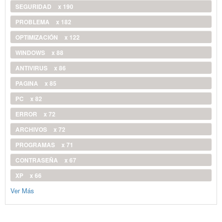
SEGURIDAD
x 190
PROBLEMA
x 182
OPTIMIZACIÓN
x 122
WINDOWS
x 88
ANTIVIRUS
x 86
PAGINA
x 85
PC
x 82
ERROR
x 72
ARCHIVOS
x 72
PROGRAMAS
x 71
CONTRASEÑA
x 67
XP
x 66
Ver Más