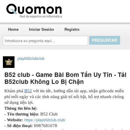
Quomon.es
Home
Iniciar Sesión
Registro
Introduzca
su
pregunta
aquí...
playb52clubclub
B52 club - Game Bài Bom Tấn Uy Tín - Tải
B52club Không Lo Bị Chặn
Khám phá
B52
với tin tức, hướng dẫn tải app, nhận giftcode miễn
phí mỗi ngày và các tính năng giải trí nổi bật, hỗ trợ nhanh chóng
sử dụng tiện lợi.
Thông tin liên hệ:
- Tên thương hiệu:
B52 Club
https://playb52club.club/
- Website:
- Số điện thoại:
0987681678