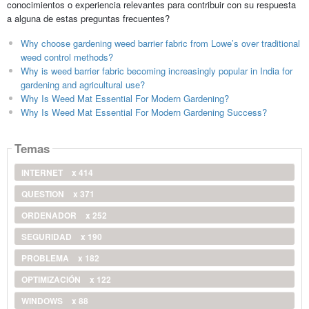
conocimientos o experiencia relevantes para contribuir con su respuesta
a alguna de estas preguntas frecuentes?
Why choose gardening weed barrier fabric from Lowe’s over traditional
weed control methods?
Why is weed barrier fabric becoming increasingly popular in India for
gardening and agricultural use?
Why Is Weed Mat Essential For Modern Gardening?
Why Is Weed Mat Essential For Modern Gardening Success?
Temas
INTERNET
x 414
QUESTION
x 371
ORDENADOR
x 252
SEGURIDAD
x 190
PROBLEMA
x 182
OPTIMIZACIÓN
x 122
WINDOWS
x 88