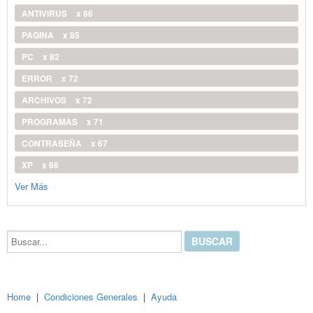
ANTIVIRUS
x 86
PAGINA
x 85
PC
x 82
ERROR
x 72
ARCHIVOS
x 72
PROGRAMAS
x 71
CONTRASEÑA
x 67
XP
x 66
Ver Más
Buscar...
Home
|
Condiciones Generales
|
Ayuda