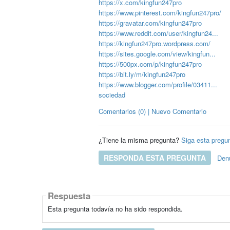
https://x.com/kingfun247pro
https://www.pinterest.com/kingfun247pro/
https://gravatar.com/kingfun247pro
https://www.reddit.com/user/kingfun24...
https://kingfun247pro.wordpress.com/
https://sites.google.com/view/kingfun...
https://500px.com/p/kingfun247pro
https://bit.ly/m/kingfun247pro
https://www.blogger.com/profile/03411...
sociedad
Comentarios (0) | Nuevo Comentario
¿Tiene la misma pregunta?
Siga esta pregu
RESPONDA ESTA PREGUNTA
Den
Respuesta
Esta pregunta todavía no ha sido respondida.