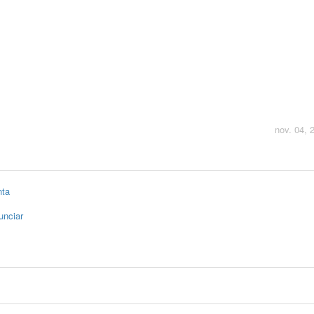
nov. 04, 
nta
unciar