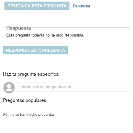
RESPONDA ESTA PREGUNTA
Denunciar
Respuesta
Esta pregunta todavía no ha sido respondida.
RESPONDA ESTA PREGUNTA
Haz tu pregunta específica
Preguntas populares
Aún no se han hecho preguntas