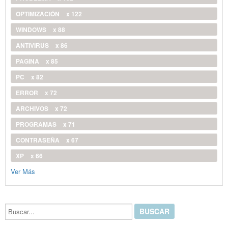
OPTIMIZACIÓN
x 122
WINDOWS
x 88
ANTIVIRUS
x 86
PAGINA
x 85
PC
x 82
ERROR
x 72
ARCHIVOS
x 72
PROGRAMAS
x 71
CONTRASEÑA
x 67
XP
x 66
Ver Más
Buscar...