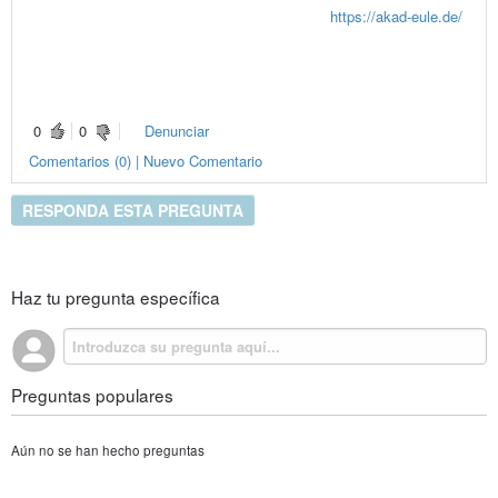
persönlich sehe das neutral. Wenn jemand bei
https://akad-eule.de/
oder ähnlichen Seiten Unterstützung sucht, ist das für mich kein
Drama. Wichtig ist nur, dass man den Stoff trotzdem versteht und
den Text nicht blind übernimmt. Manchmal hilft einfach ein
professioneller Input, um weiterzukommen.
0
0
Denunciar
Comentarios (0) | Nuevo Comentario
RESPONDA ESTA PREGUNTA
Haz tu pregunta específica
Preguntas populares
Aún no se han hecho preguntas