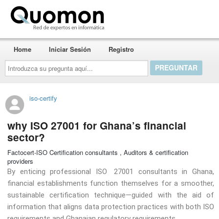
Quomon.es
Home
Iniciar Sesión
Registro
Introduzca
su
pregunta
aquí...
iso-certify
why ISO 27001 for Ghana’s financial
sector?
Factocert-ISO Certification consultants , Auditors & certification
providers
By enticing professional ISO 27001 consultants in Ghana,
financial establishments function themselves for a smoother,
sustainable certification technique—guided with the aid of
information that aligns data protection practices with both ISO
requirements and Ghanaian regulatory requirements.