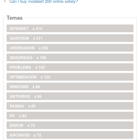
Can I buy modalert 200 online safely?
Temas
INTERNET
x 414
QUESTION
x 371
ORDENADOR
x 252
SEGURIDAD
x 190
PROBLEMA
x 182
OPTIMIZACIÓN
x 122
WINDOWS
x 88
ANTIVIRUS
x 86
PAGINA
x 85
PC
x 82
ERROR
x 72
ARCHIVOS
x 72