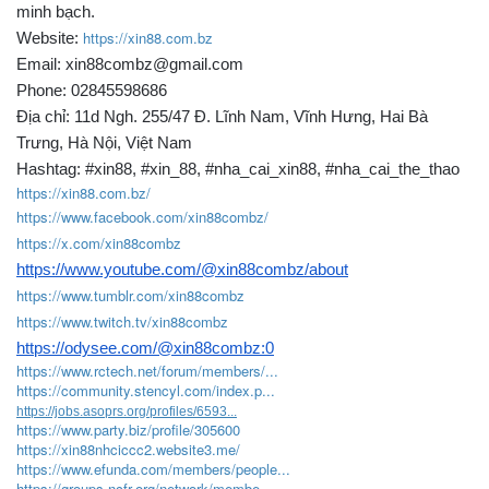
minh bạch.
https://xin88.com.bz
Website:
Email: xin88combz@gmail.com
Phone: 02845598686
Địa chỉ: 11d Ngh. 255/47 Đ. Lĩnh Nam, Vĩnh Hưng, Hai Bà
Trưng, Hà Nội, Việt Nam
Hashtag: #xin88, #xin_88, #nha_cai_xin88, #nha_cai_the_thao
https://xin88.com.bz/
https://www.facebook.com/xin88combz/
https://x.com/xin88combz
https://www.youtube.com/@xin88combz/about
https://www.tumblr.com/xin88combz
https://www.twitch.tv/xin88combz
https://odysee.com/@xin88combz:0
https://www.rctech.net/forum/members/...
https://community.stencyl.com/index.p...
https://jobs.asoprs.org/profiles/6593...
https://www.party.biz/profile/305600
https://xin88nhciccc2.website3.me/
https://www.efunda.com/members/people...
https://groups.ncfr.org/network/membe...