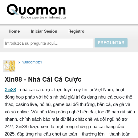
Quomon.es
Home
Iniciar Sesión
Registro
Introduzca
su
pregunta
aquí...
xin88combz1
Xin88 - Nhà Cái Cá Cược
Xin88
- nhà cái cá cược trực tuyến uy tín tại Việt Nam, hoạt
động hợp pháp với hệ sinh thái giải trí đa dạng như cá cược thể
thao, casino live, nổ hũ, game bài đổi thưởng, bắn cá, đá gà và
xổ số online. Với nền tảng công nghệ hiện đại, tốc độ nạp rút siêu
nhanh, chính sách bảo mật dữ liệu chặt chẽ và đội ngũ hỗ trợ
24/7, Xin88 được xem là một trong những nhà cái hàng đầu
2025, đáp ứng nhu cầu chơi an toàn – thưởng lớn – thanh toán