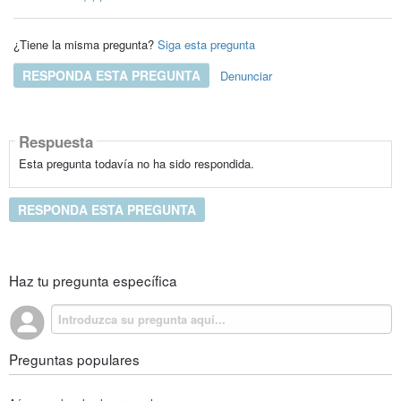
¿Tiene la misma pregunta?
Siga esta pregunta
RESPONDA ESTA PREGUNTA
Denunciar
Respuesta
Esta pregunta todavía no ha sido respondida.
RESPONDA ESTA PREGUNTA
Haz tu pregunta específica
Preguntas populares