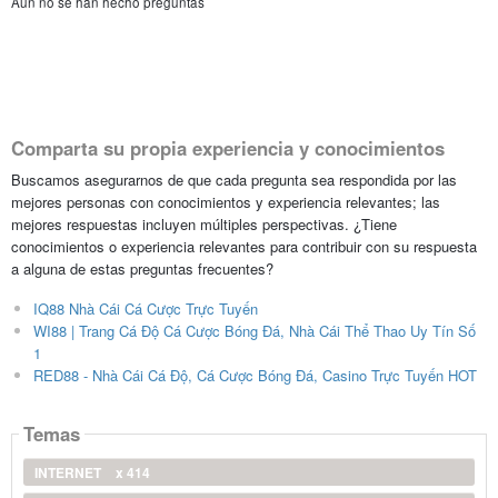
Aún no se han hecho preguntas
Comparta su propia experiencia y conocimientos
Buscamos asegurarnos de que cada pregunta sea respondida por las
mejores personas con conocimientos y experiencia relevantes; las
mejores respuestas incluyen múltiples perspectivas. ¿Tiene
conocimientos o experiencia relevantes para contribuir con su respuesta
a alguna de estas preguntas frecuentes?
IQ88 Nhà Cái Cá Cược Trực Tuyến
WI88 | Trang Cá Độ Cá Cược Bóng Đá, Nhà Cái Thể Thao Uy Tín Số
1
RED88 - Nhà Cái Cá Độ, Cá Cược Bóng Đá, Casino Trực Tuyến HOT
Temas
INTERNET
x 414