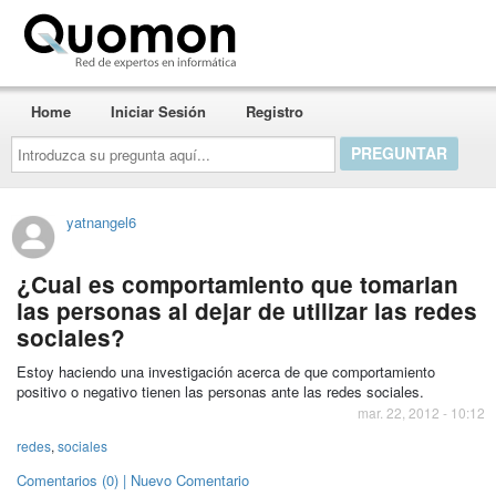
Quomon.es
Home
Iniciar Sesión
Registro
Introduzca
su
pregunta
aquí...
yatnangel6
¿Cual es comportamiento que tomarian
las personas al dejar de utilizar las redes
sociales?
Estoy haciendo una investigación acerca de que comportamiento
positivo o negativo tienen las personas ante las redes sociales.
mar. 22, 2012 - 10:12
redes
,
sociales
Comentarios (0) | Nuevo Comentario