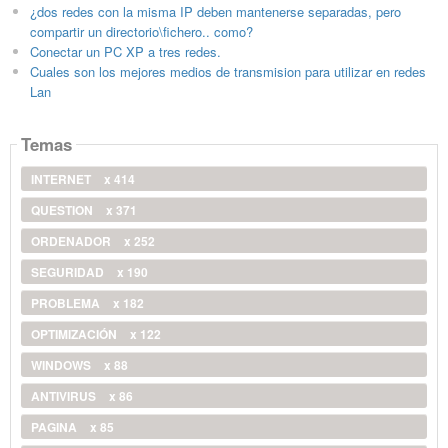
¿dos redes con la misma IP deben mantenerse separadas, pero
compartir un directorio\fichero.. como?
Conectar un PC XP a tres redes.
Cuales son los mejores medios de transmision para utilizar en redes
Lan
Temas
INTERNET
x 414
QUESTION
x 371
ORDENADOR
x 252
SEGURIDAD
x 190
PROBLEMA
x 182
OPTIMIZACIÓN
x 122
WINDOWS
x 88
ANTIVIRUS
x 86
PAGINA
x 85