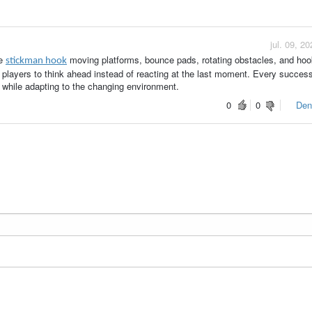
jul. 09, 2
re
moving platforms, bounce pads, rotating obstacles, and ho
stickman hook
players to think ahead instead of reacting at the last moment. Every success
 while adapting to the changing environment.
0
0
Den