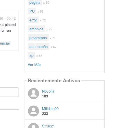
pagina
x 85
PC
x 82
026 - 00:42
error
x 72
oks placed
archivos
x 72
ful run
programas
x 71
unciar
contraseña
x 67
xp
x 66
Ver Más
Recientemente Activos
Novolla
183
Milidian09
233
Struk21