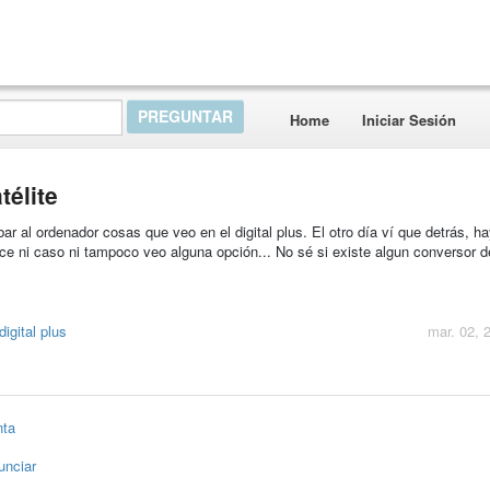
Home
Iniciar Sesión
télite
ar al ordenador cosas que veo en el digital plus. El otro día ví que detrás, h
ce ni caso ni tampoco veo alguna opción... No sé si existe algun conversor d
digital plus
mar. 02, 
nta
unciar