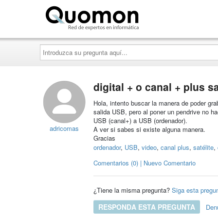
Quomon.es
Introduzca
su
pregunta
aquí...
digital + o canal + plus sa
Hola, intento buscar la manera de poder grab
salida USB, pero al poner un pendrive no ha
USB (canal+) a USB (ordenador).
adricomas
A ver si sabes si existe alguna manera.
Gracias
ordenador
,
USB
,
video
,
canal plus
,
satélite
,
Comentarios (0) | Nuevo Comentario
¿Tiene la misma pregunta?
Siga esta pregu
RESPONDA ESTA PREGUNTA
Den