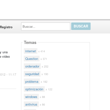
Buscar...
Registro
Temas
internet
x 414
ay una
e video
Question
x 371
ordenador
x 252
seguridad
x 190
2012 - 11:17
problema
x 182
optimización
x 122
windows
x 88
antivirus
x 86