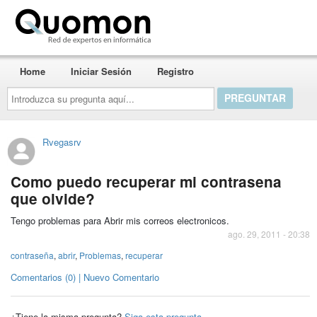
Quomon.es
Home
Iniciar Sesión
Registro
Introduzca
su
pregunta
aquí...
Rvegasrv
Como puedo recuperar mi contrasena
que olvide?
Tengo problemas para Abrir mis correos electronicos.
ago. 29, 2011 - 20:38
contraseña
,
abrir
,
Problemas
,
recuperar
Comentarios (0) | Nuevo Comentario
¿Tiene la misma pregunta?
Siga esta pregunta