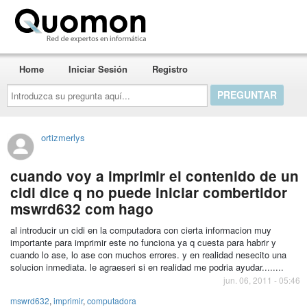
Quomon.es
Home
Iniciar Sesión
Registro
Introduzca
su
pregunta
aquí...
ortizmerlys
cuando voy a imprimir el contenido de un
cidi dice q no puede iniciar combertidor
mswrd632 com hago
al introducir un cidi en la computadora con cierta informacion muy
importante para imprimir este no funciona ya q cuesta para habrir y
cuando lo ase, lo ase con muchos errores. y en realidad nesecito una
solucion inmediata. le agraeseri si en realidad me podria ayudar........
jun. 06, 2011 - 05:46
mswrd632
,
imprimir
,
computadora