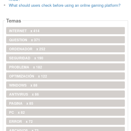
What should users check before using an online gaming platform?
Temas
INTERNET
x 414
QUESTION
x 371
ORDENADOR
x 252
SEGURIDAD
x 190
PROBLEMA
x 182
OPTIMIZACIÓN
x 122
WINDOWS
x 88
ANTIVIRUS
x 86
PAGINA
x 85
PC
x 82
ERROR
x 72
ARCHIVOS
x 72