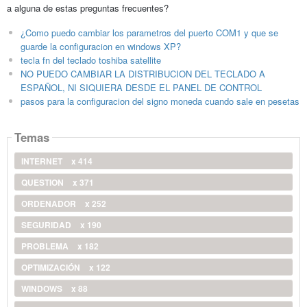
a alguna de estas preguntas frecuentes?
¿Como puedo cambiar los parametros del puerto COM1 y que se
guarde la configuracion en windows XP?
tecla fn del teclado toshiba satellite
NO PUEDO CAMBIAR LA DISTRIBUCION DEL TECLADO A
ESPAÑOL, NI SIQUIERA DESDE EL PANEL DE CONTROL
pasos para la configuracion del signo moneda cuando sale en pesetas
Temas
INTERNET
x 414
QUESTION
x 371
ORDENADOR
x 252
SEGURIDAD
x 190
PROBLEMA
x 182
OPTIMIZACIÓN
x 122
WINDOWS
x 88