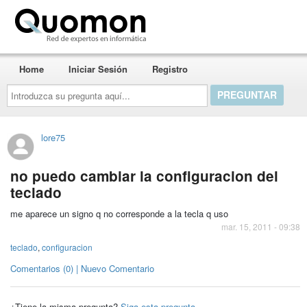
Quomon.es
Home
Iniciar Sesión
Registro
Introduzca
su
pregunta
aquí...
lore75
no puedo cambiar la configuracion del
teclado
me aparece un signo q no corresponde a la tecla q uso
mar. 15, 2011 - 09:38
teclado
,
configuracion
Comentarios (0) | Nuevo Comentario
¿Tiene la misma pregunta?
Siga esta pregunta