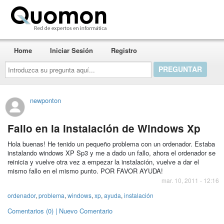
Quomon.es
Home
Iniciar Sesión
Registro
Introduzca
su
pregunta
aquí...
newponton
Fallo en la instalación de Windows Xp
Hola buenas! He tenido un pequeño problema con un ordenador. Estaba
instalando windows XP Sp3 y me a dado un fallo, ahora el ordenador se
reinicia y vuelve otra vez a empezar la instalación, vuelve a dar el
mismo fallo en el mismo punto. POR FAVOR AYUDA!
mar. 10, 2011 - 12:16
ordenador
,
problema
,
windows
,
xp
,
ayuda
,
instalación
Comentarios (0) | Nuevo Comentario