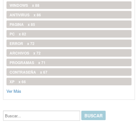
WINDOWS
x 88
ANTIVIRUS
x 86
PAGINA
x 85
PC
x 82
ERROR
x 72
ARCHIVOS
x 72
PROGRAMAS
x 71
CONTRASEÑA
x 67
XP
x 66
Ver Más
Buscar...