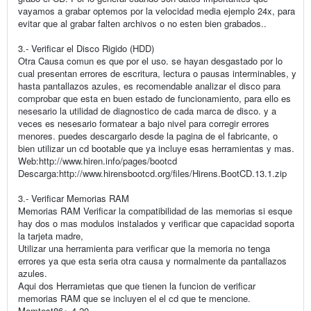
vayamos a grabar optemos por la velocidad media ejemplo 24x, para
evitar que al grabar falten archivos o no esten bien grabados..
3.- Verificar el Disco Rigido (HDD)
Otra Causa comun es que por el uso. se hayan desgastado por lo
cual presentan errores de escritura, lectura o pausas interminables, y
hasta pantallazos azules, es recomendable analizar el disco para
comprobar que esta en buen estado de funcionamiento, para ello es
nesesario la utilidad de diagnostico de cada marca de disco. y a
veces es nesesario formatear a bajo nivel para corregir errores
menores. puedes descargarlo desde la pagina de el fabricante, o
bien utilizar un cd bootable que ya incluye esas herramientas y mas.
Web:http://www.hiren.info/pages/bootcd
Descarga:http://www.hirensbootcd.org/files/Hirens.BootCD.13.1.zip
3.- Verificar Memorias RAM
Memorias RAM Verificar la compatibilidad de las memorias si esque
hay dos o mas modulos instalados y verificar que capacidad soporta
la tarjeta madre,
Utilizar una herramienta para verificar que la memoria no tenga
errores ya que esta seria otra causa y normalmente da pantallazos
azules.
Aqui dos Herramietas que que tienen la funcion de verificar
memorias RAM que se incluyen el el cd que te mencione.
Memtest86+ 4.20