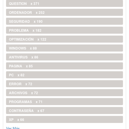
QUESTION
x 371
ORDENADOR
x 252
SEGURIDAD
x 190
PROBLEMA
x 182
OPTIMIZACIÓN
x 122
WINDOWS
x 88
ANTIVIRUS
x 86
PAGINA
x 85
PC
x 82
ERROR
x 72
ARCHIVOS
x 72
PROGRAMAS
x 71
CONTRASEÑA
x 67
XP
x 66
Ver Más