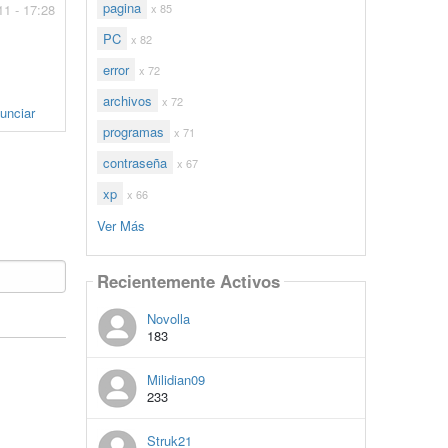
pagina
11 - 17:28
x 85
PC
x 82
error
x 72
archivos
x 72
unciar
programas
x 71
contraseña
x 67
xp
x 66
Ver Más
Recientemente Activos
Novolla
183
Milidian09
233
Struk21