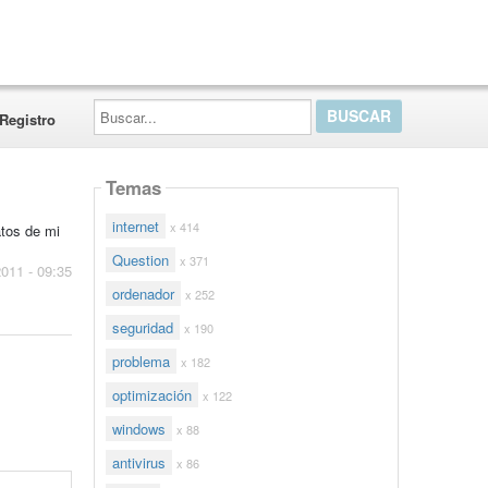
Buscar...
Registro
Temas
internet
x 414
atos de mi
Question
x 371
2011 - 09:35
ordenador
x 252
seguridad
x 190
problema
x 182
optimización
x 122
windows
x 88
antivirus
x 86