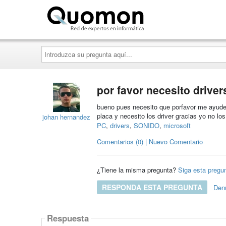
Quomon.es
Introduzca
su
pregunta
aquí...
por favor necesito drive
bueno pues necesito que porfavor me ayuden
placa y necesito los driver gracias yo no l
johan hernandez
PC
,
drivers
,
SONIDO
,
microsoft
Comentarios (0) | Nuevo Comentario
¿Tiene la misma pregunta?
Siga esta pregu
RESPONDA ESTA PREGUNTA
Den
Respuesta