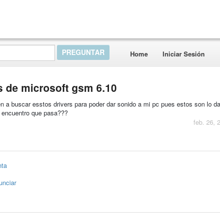
Home
Iniciar Sesión
rs de microsoft gsm 6.10
 a buscar esstos drivers para poder dar sonido a mi pc pues estos son lo d
os encuentro que pasa???
feb. 26, 
nta
unciar