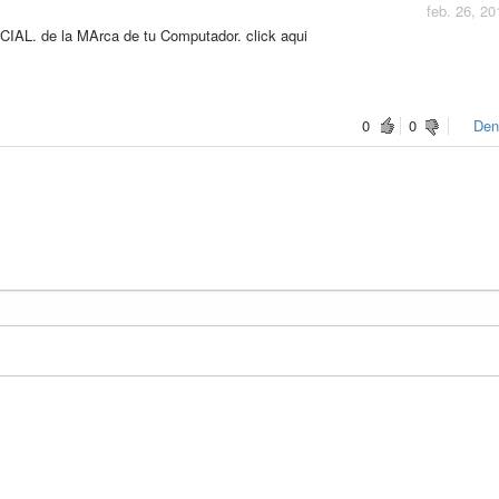
feb. 26, 20
 de la MArca de tu Computador. click aqui
0
0
Den